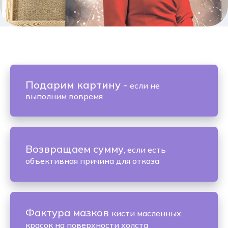
Подарим картину
-
если не
выполним вовремя
Возвращаем сумму
, если есть
объективная причина для отказа
Фактура мазков
кисти масленных
красок на поверхности холста