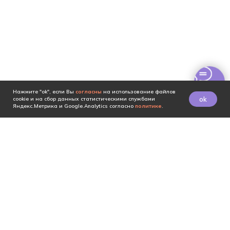
Нажмите "ok", если Вы
согласны
на использование файлов
ok
cookie и на сбор данных статистическими службами
Яндекс.Метрика и Google.Analytics согласно
политике
.