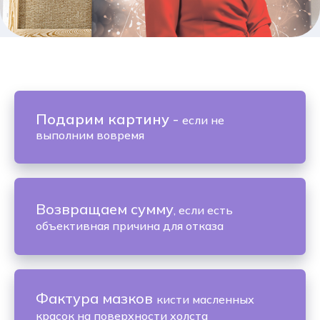
Подарим картину
-
если не
выполним вовремя
Возвращаем сумму
, если есть
объективная причина для отказа
Фактура мазков
кисти масленных
красок на поверхности холста