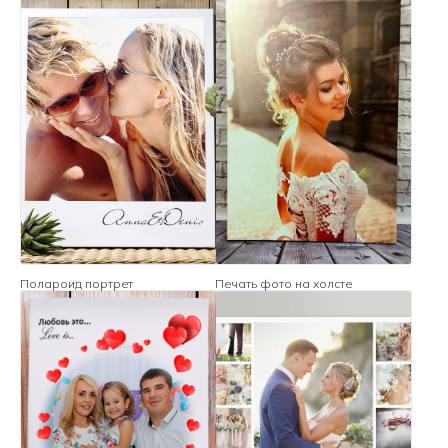
Полароид портрет
Печать фото на холсте