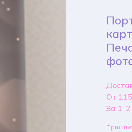
Порт
карт
Печа
фот
Достав
От 115
За 1-2
Пришлит