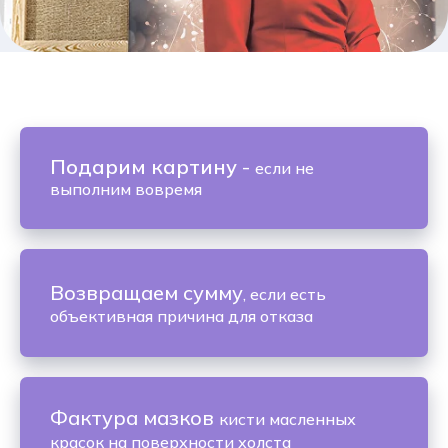
Подарим картину
-
если не
выполним вовремя
Возвращаем сумму
, если есть
объективная причина для отказа
Фактура мазков
кисти масленных
красок на поверхности холста