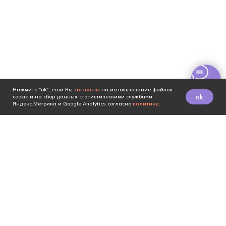
Нажмите "ok", если Вы
согласны
на использование файлов
ok
cookie и на сбор данных статистическими службами
Яндекс.Метрика и Google.Analytics согласно
политике
.