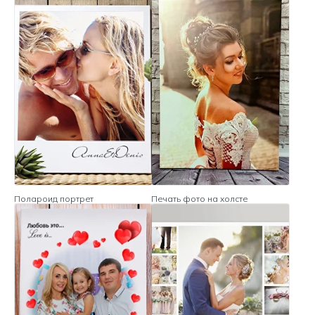
Полароид портрет
Печать фото на холсте