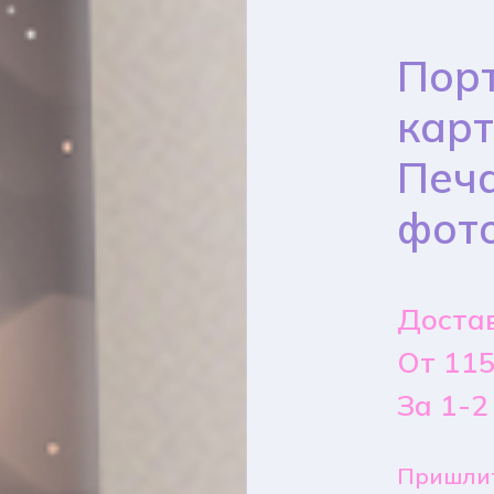
Порт
карт
Печа
фото
Достав
От 115
За 1-2
Пришлит