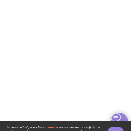
Нажмите "ok", если Вы
согласны
на использование файлов