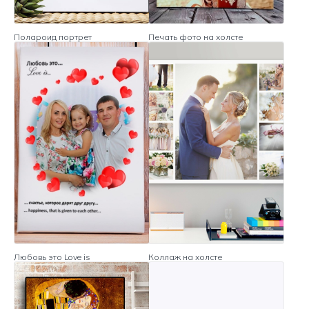
Полароид портрет
Печать фото на холсте
Любовь это Love is
Коллаж на холсте