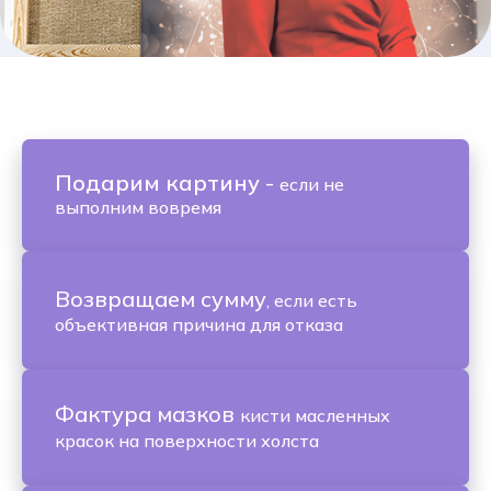
Подарим картину
-
если не
выполним вовремя
Возвращаем сумму
, если есть
объективная причина для отказа
Фактура мазков
кисти масленных
красок на поверхности холста