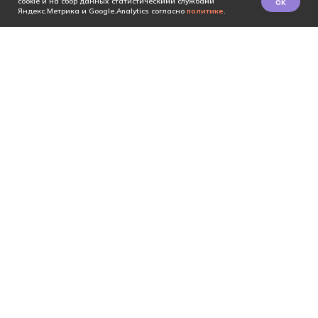
ok
cookie и на сбор данных статистическими службами
Яндекс.Метрика и Google.Analytics согласно
политике
.