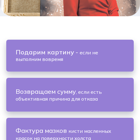
Подарим картину
-
если не
выполним вовремя
Возвращаем сумму
, если есть
объективная причина для отказа
Фактура мазков
кисти масленных
красок на поверхности холста