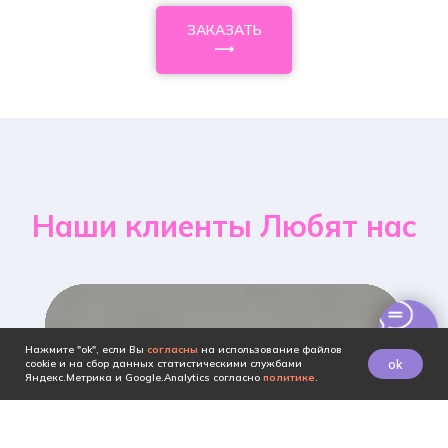
ЗАКАЗАТЬ
⟶
Наши клиенты Любят нас
Нажмите "ok", если Вы
согласны
на использование файлов
ok
cookie и на сбор данных статистическими службами
Яндекс.Метрика и Google.Analytics согласно
политике
.