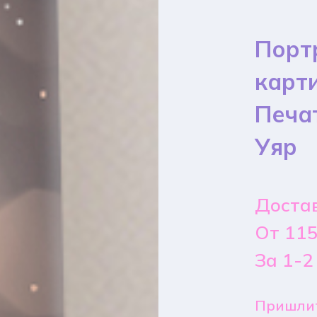
Порт
карт
Печа
Уяр
Достав
От 115
За 1-2
Пришлит