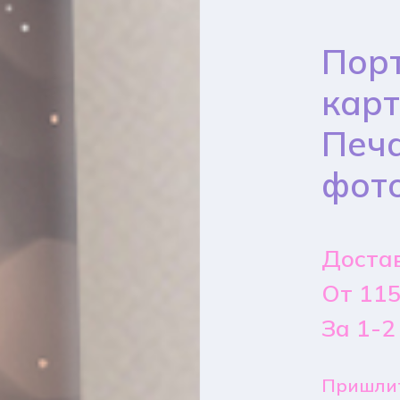
Порт
карт
Печа
фото
Достав
От 115
За 1-2
Пришлит