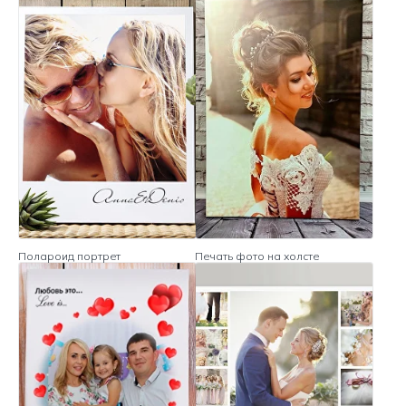
Полароид портрет
Печать фото на холсте