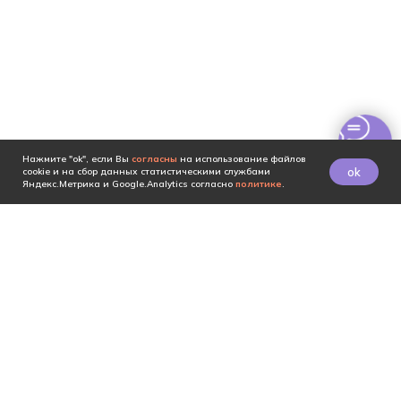
Нажмите "ok", если Вы
согласны
на использование файлов
ok
cookie и на сбор данных статистическими службами
Яндекс.Метрика и Google.Analytics согласно
политике
.