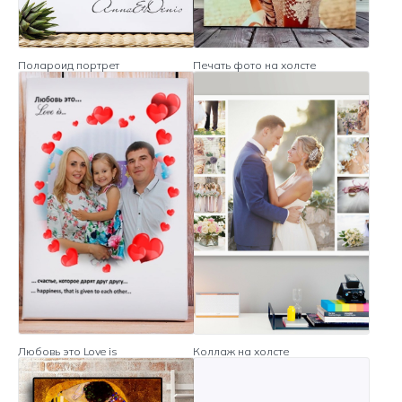
Полароид портрет
Печать фото на холсте
Любовь это Love is
Коллаж на холсте