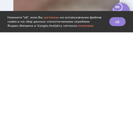
Нажмите "ok", если Вы
согласны
на использование файлов
ok
cookie и на сбор данных статистическими службами
Яндекс.Метрика и Google.Analytics согласно
политике
.