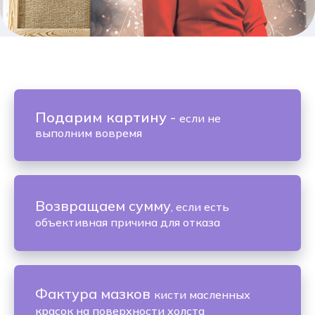
Подарим картину
-
если не
выполним вовремя
Возвращаем сумму
, если есть
объективная причина для отказа
Фактура мазков
кисти масленных
красок на поверхности холста