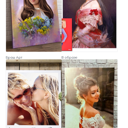
Браш Арт
В образе