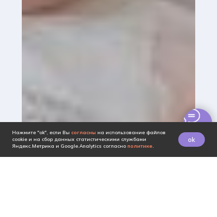
Нажмите "ok", если Вы
согласны
на использование файлов
ok
cookie и на сбор данных статистическими службами
Яндекс.Метрика и Google.Analytics согласно
политике
.