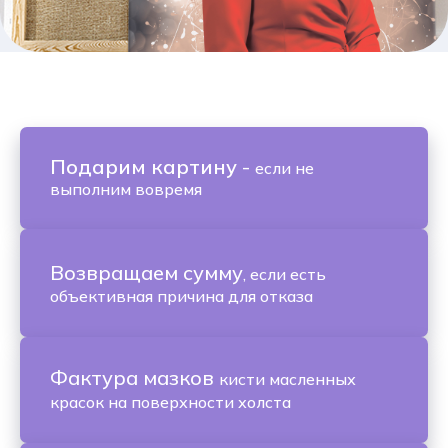
Подарим картину
-
если не
выполним вовремя
Возвращаем сумму
, если есть
объективная причина для отказа
Фактура мазков
кисти масленных
красок на поверхности холста