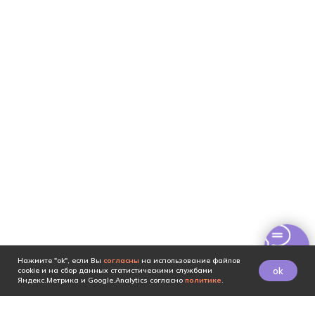
Нажмите "ok", если Вы
согласны
на использование файлов
ok
cookie и на сбор данных статистическими службами
Яндекс.Метрика и Google.Analytics согласно
политике
.