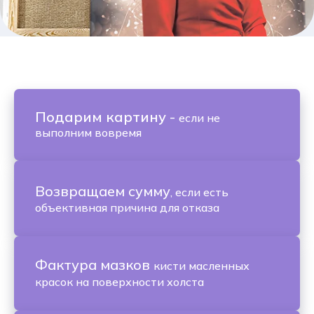
Подарим картину
-
если не
выполним вовремя
Возвращаем сумму
, если есть
объективная причина для отказа
Фактура мазков
кисти масленных
красок на поверхности холста