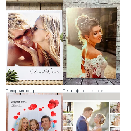
Полароид портрет
Печать фото на холсте