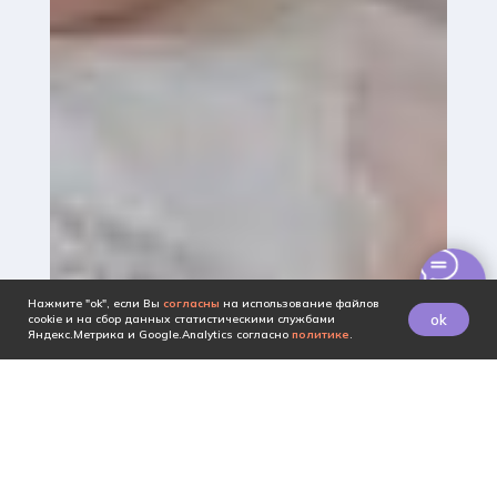
Нажмите "ok", если Вы
согласны
на использование файлов
ok
cookie и на сбор данных статистическими службами
Яндекс.Метрика и Google.Analytics согласно
политике
.