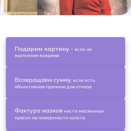
Подарим картину
-
если не
выполним вовремя
Возвращаем сумму
, если есть
объективная причина для отказа
Фактура мазков
кисти масленных
красок на поверхности холста