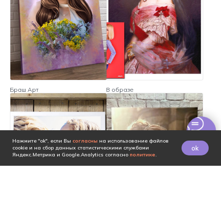
Браш Арт
В образе
Нажмите "ok", если Вы
согласны
на использование файлов
ok
cookie и на сбор данных статистическими службами
Яндекс.Метрика и Google.Analytics согласно
политике
.