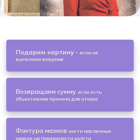
Подарим картину
-
если не
выполним вовремя
Возвращаем сумму
, если есть
объективная причина для отказа
Фактура мазков
кисти масленных
красок на поверхности холста