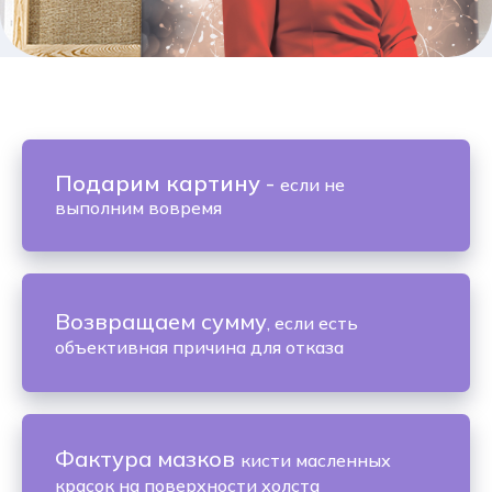
Подарим картину
-
если не
выполним вовремя
Возвращаем сумму
, если есть
объективная причина для отказа
Фактура мазков
кисти масленных
красок на поверхности холста