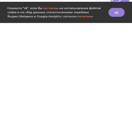
Нажмите "ok", если Вы
согласны
на использование файлов
ok
cookie и на сбор данных статистическими службами
Яндекс.Метрика и Google.Analytics согласно
политике
.