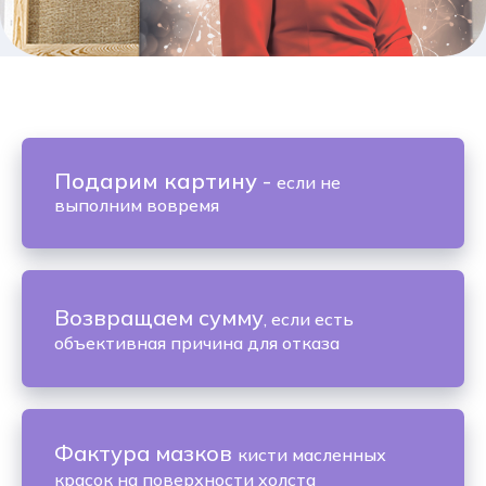
Подарим картину
-
если не
выполним вовремя
Возвращаем сумму
, если есть
объективная причина для отказа
Фактура мазков
кисти масленных
красок на поверхности холста