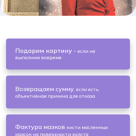
Подарим картину
-
если не
выполним вовремя
Возвращаем сумму
, если есть
объективная причина для отказа
Фактура мазков
кисти масленных
красок на поверхности холста