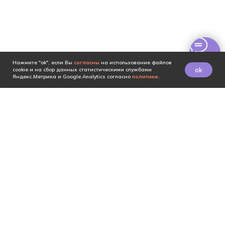
Нажмите "ok", если Вы
согласны
на использование файлов
ok
cookie и на сбор данных статистическими службами
Яндекс.Метрика и Google.Analytics согласно
политике
.