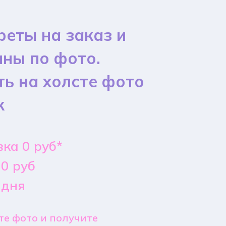
реты на заказ и
ины по фото.
ть на холсте фото
к
ка 0 руб*
0 руб
 дня
е фото и получите