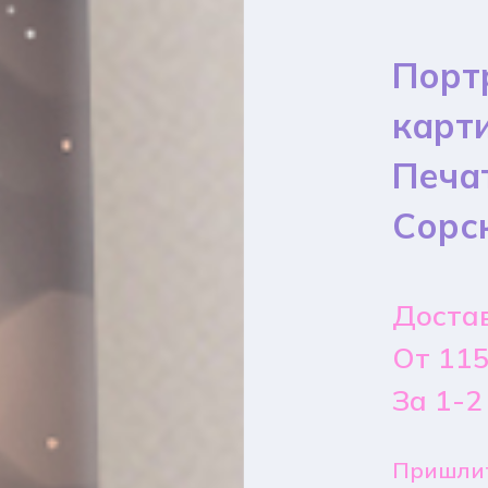
Порт
карт
Печа
Сорс
Достав
От 115
За 1-2
Пришлит