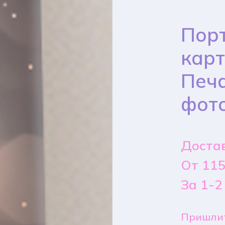
Порт
карт
Печа
фот
Достав
От 115
За 1-2
Пришлит