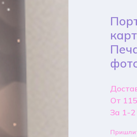
Порт
карт
Печа
фот
Достав
От 115
За 1-2
Пришлит