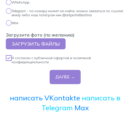
WhatsApp
Telegram - по номеру может не найти, можно связаться по ссылке
внизу либо наш телеграм ник @artportretkartina
Max
Загрузите фото (по желанию)
ЗАГРУЗИТЬ ФАЙЛЫ
Я согласен с
публичной офертой
и
политикой
конфиденциальности
ДАЛЕЕ →
написать VKontakte
написать в
Telegram
Max