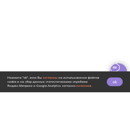
Нажмите "ok", если Вы
согласны
на использование файлов
ok
cookie и на сбор данных статистическими службами
Яндекс.Метрика и Google.Analytics согласно
политике
.