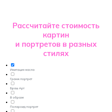
Рассчитайте стоимость
картин
и портретов в разных
стилях
Имитация масла
Гранж портрет
Браш Арт
В образе
Полароид портрет