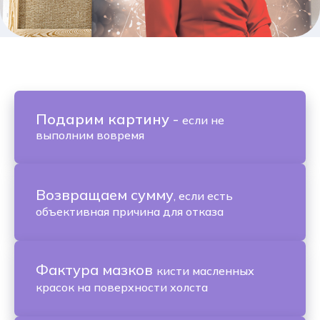
Подарим картину
-
если не
выполним вовремя
Возвращаем сумму
, если есть
объективная причина для отказа
Фактура мазков
кисти масленных
красок на поверхности холста