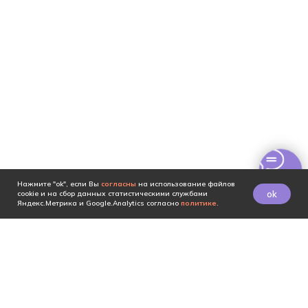
Нажмите "ok", если Вы
согласны
на использование файлов
ok
cookie и на сбор данных статистическими службами
Яндекс.Метрика и Google.Analytics согласно
политике
.