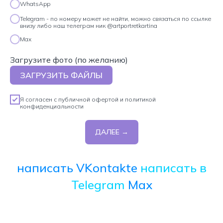
WhatsApp
Telegram - по номеру может не найти, можно связаться по ссылке
внизу либо наш телеграм ник @artportretkartina
Max
Загрузите фото (по желанию)
ЗАГРУЗИТЬ ФАЙЛЫ
Я согласен с
публичной офертой
и
политикой
конфиденциальности
ДАЛЕЕ →
написать VKontakte
написать в
Telegram
Max