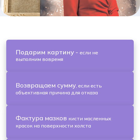
Подарим картину
-
если не
выполним вовремя
Возвращаем сумму
, если есть
объективная причина для отказа
Фактура мазков
кисти масленных
красок на поверхности холста