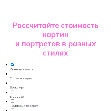
Рассчитайте стоимость
картин
и портретов в разных
стилях
Имитация масла
Гранж портрет
Браш Арт
В образе
Полароид портрет