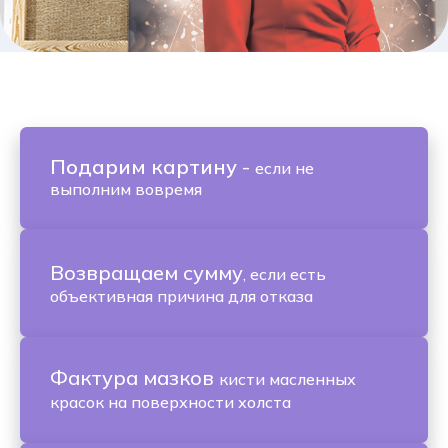
Подарим картину
-
если не
выполним вовремя
Возвращаем сумму
, если есть
объективная причина для отказа
Фактура мазков
кисти масленных
красок на поверхности холста