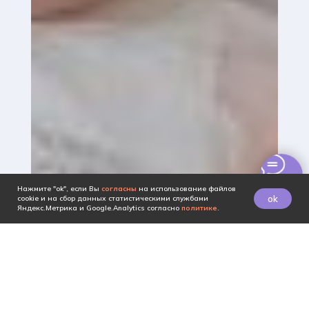
Нажмите "ok", если Вы
согласны
на использование файлов
ok
cookie и на сбор данных статистическими службами
Яндекс.Метрика и Google.Analytics согласно
политике
.