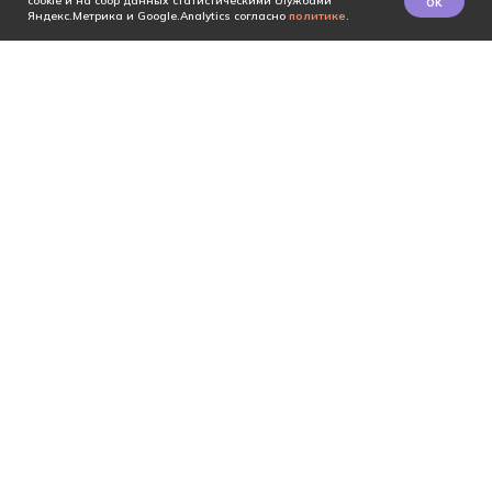
ok
cookie и на сбор данных статистическими службами
Яндекс.Метрика и Google.Analytics согласно
политике
.