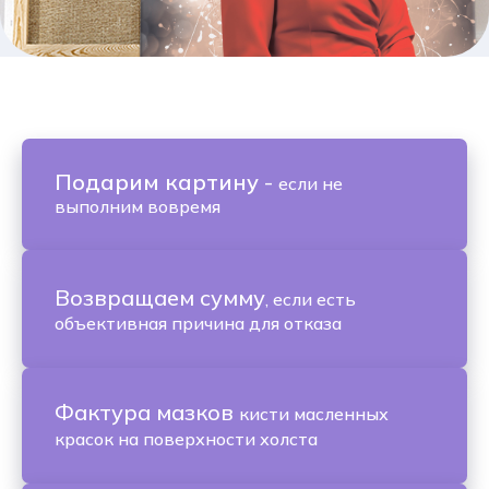
Подарим картину
-
если не
выполним вовремя
Возвращаем сумму
, если есть
объективная причина для отказа
Фактура мазков
кисти масленных
красок на поверхности холста