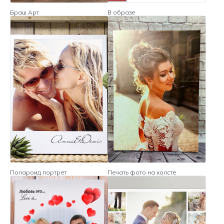
Браш Арт
В образе
Полароид портрет
Печать фото на холсте