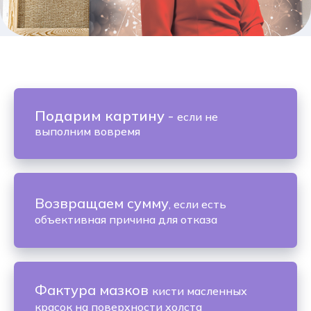
Подарим картину
-
если не
выполним вовремя
Возвращаем сумму
, если есть
объективная причина для отказа
Фактура мазков
кисти масленных
красок на поверхности холста