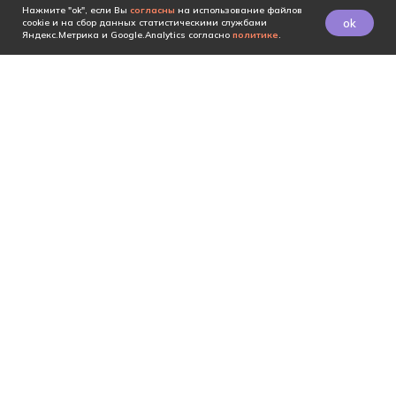
Нажмите "ok", если Вы
согласны
на использование файлов
ok
cookie и на сбор данных статистическими службами
Яндекс.Метрика и Google.Analytics согласно
политике
.