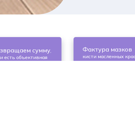
Фактура мазков
звращаем сумму
,
кисти масленных кра
ли есть объективная
на поверхности холс
чина для отказа