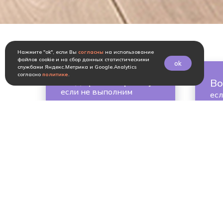
Нажмите "ok", если Вы
согласны
на использование
файлов cookie и на сбор данных статистическими
ok
службами Яндекс.Метрика и Google.Analytics
согласно
политике
.
Подарим картину
-
Во
если не выполним
ес
вовремя
при