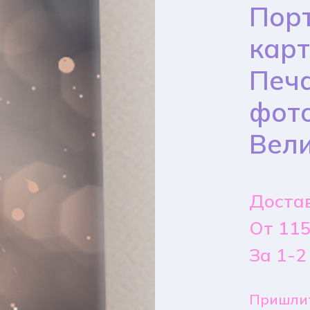
Порт
карт
Печа
фото
Вел
Достав
От 115
За 1-2
Пришлит