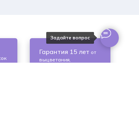
Задайте вопрос
Гарантия 15 лет
от
сок
выцветания,
та
провисания,
искривления рамы