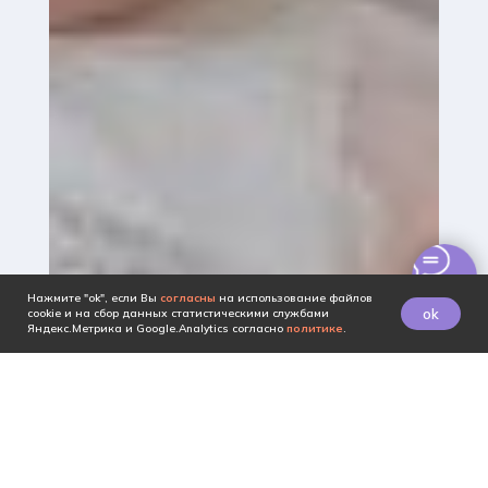
Нажмите "ok", если Вы
согласны
на использование файлов
ok
cookie и на сбор данных статистическими службами
Яндекс.Метрика и Google.Analytics согласно
политике
.