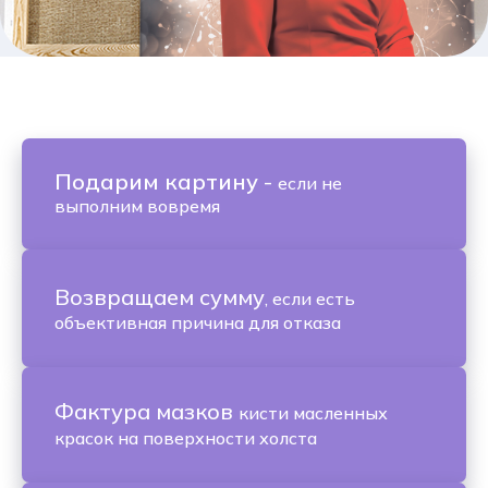
Подарим картину
-
если не
выполним вовремя
Возвращаем сумму
, если есть
объективная причина для отказа
Фактура мазков
кисти масленных
красок на поверхности холста