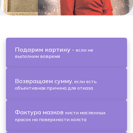
Подарим картину
-
если не
выполним вовремя
Возвращаем сумму
, если есть
объективная причина для отказа
Фактура мазков
кисти масленных
красок на поверхности холста