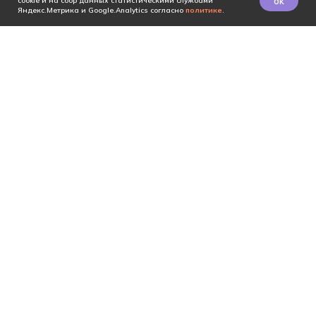
ok
cookie и на сбор данных статистическими службами
Яндекс.Метрика и Google.Analytics согласно
политике
.