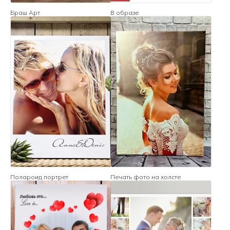
Браш Арт
В образе
Полароид портрет
Печать фото на холсте