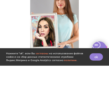
Нажмите "ok", если Вы
согласны
на использование файлов
ok
cookie и на сбор данных статистическими службами
Яндекс.Метрика и Google.Analytics согласно
политике
.
1890 ₽
30 - 45
ЗАКАЗАТЬ
⟶