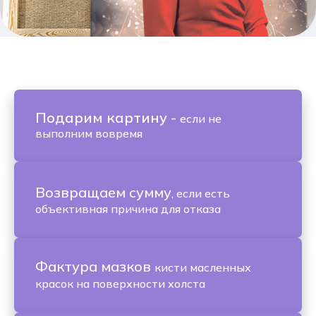
Подарим картину
-
если не
выполним вовремя
Возвращаем сумму
, если есть
объективная причина для отказа
Фактура мазков
кисти масленных
красок на поверхности холста