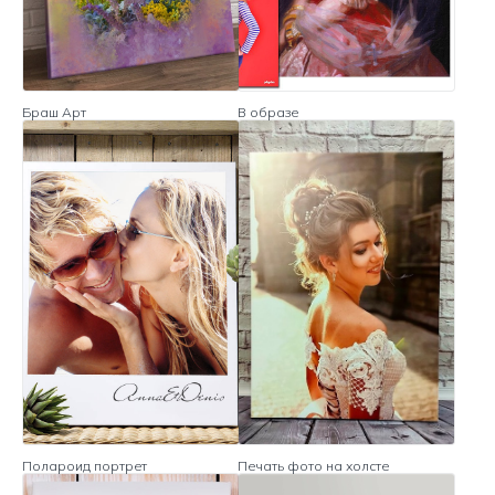
Браш Арт
В образе
Полароид портрет
Печать фото на холсте