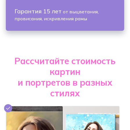
Гарантия 15 лет
от выцветания,
провисания, искривления рамы
Рассчитайте стоимость
картин
и портретов в разных
стилях