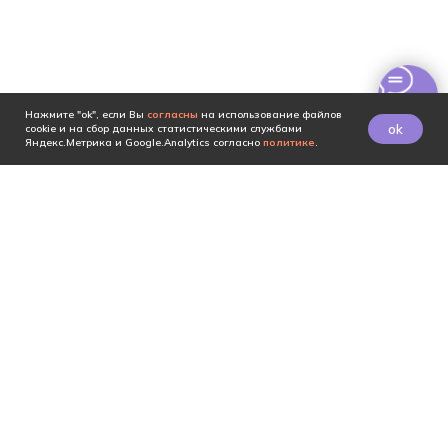
Нажмите "ok", если Вы
согласны
на использование файлов
ok
cookie и на сбор данных статистическими службами
Яндекс.Метрика и Google.Analytics согласно
политике
.