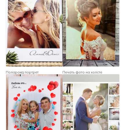
Полароид портрет
Печать фото на холсте