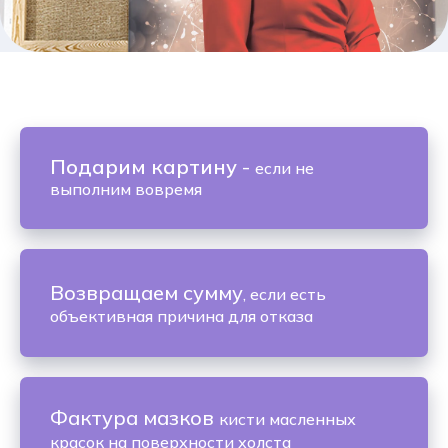
Подарим картину
-
если не
выполним вовремя
Возвращаем сумму
, если есть
объективная причина для отказа
Фактура мазков
кисти масленных
красок на поверхности холста