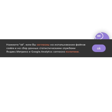
Нажмите "ok", если Вы
согласны
на использование файлов
ok
cookie и на сбор данных статистическими службами
Яндекс.Метрика и Google.Analytics согласно
политике
.