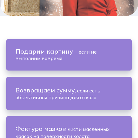
Подарим картину
-
если не
выполним вовремя
Возвращаем сумму
, если есть
объективная причина для отказа
Фактура мазков
кисти масленных
красок на поверхности холста