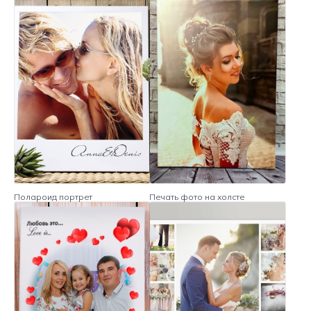
Полароид портрет
Печать фото на холсте