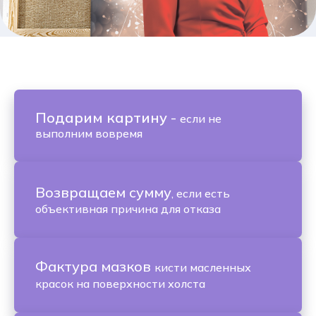
Подарим картину
-
если не
выполним вовремя
Возвращаем сумму
, если есть
объективная причина для отказа
Фактура мазков
кисти масленных
красок на поверхности холста