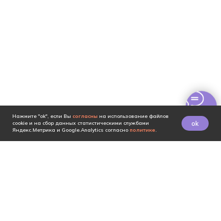
Нажмите "ok", если Вы
согласны
на использование файлов
ok
cookie и на сбор данных статистическими службами
Яндекс.Метрика и Google.Analytics согласно
политике
.