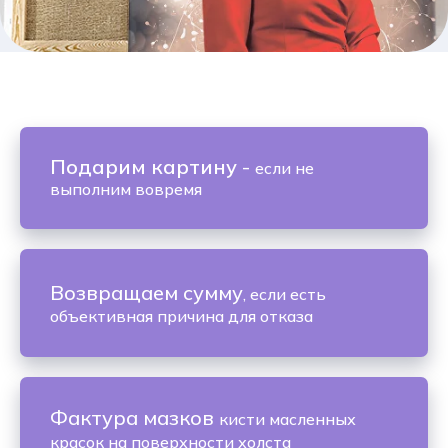
Подарим картину
-
если не
выполним вовремя
Возвращаем сумму
, если есть
объективная причина для отказа
Фактура мазков
кисти масленных
красок на поверхности холста