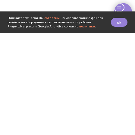
Нажмите "ok", если Вы
согласны
на использование файлов
ok
cookie и на сбор данных статистическими службами
Яндекс.Метрика и Google.Analytics согласно
политике
.