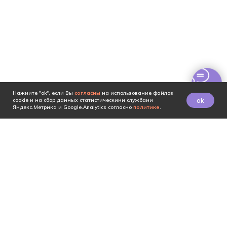
Нажмите "ok", если Вы
согласны
на использование файлов
ok
cookie и на сбор данных статистическими службами
Яндекс.Метрика и Google.Analytics согласно
политике
.