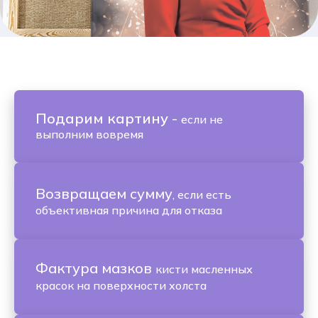
Подарим картину
-
если не
выполним вовремя
Возвращаем сумму
, если есть
объективная причина для отказа
Фактура мазков
кисти масленных
красок на поверхности холста