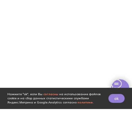
Нажмите "ok", если Вы
согласны
на использование файлов
ok
cookie и на сбор данных статистическими службами
Яндекс.Метрика и Google.Analytics согласно
политике
.