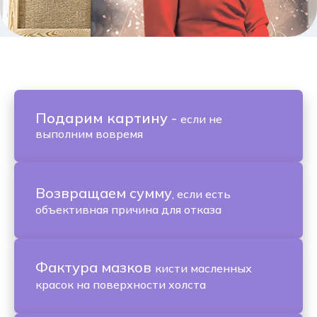
Подарим картину
-
если не
выполним вовремя
Возвращаем сумму
, если есть
объективная причина для отказа
Фактура мазков
кисти масленных
красок на поверхности холста