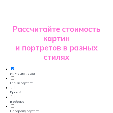
Рассчитайте стоимость
картин
и портретов в разных
стилях
Имитация масла
Гранж портрет
Браш Арт
В образе
Полароид портрет