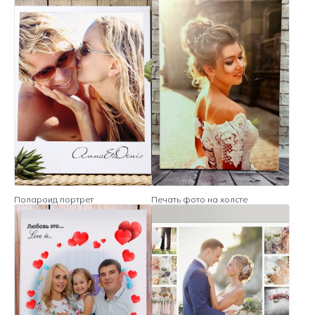
Полароид портрет
Печать фото на холсте