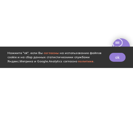
Нажмите "ok", если Вы
согласны
на использование файлов
ok
cookie и на сбор данных статистическими службами
Яндекс.Метрика и Google.Analytics согласно
политике
.