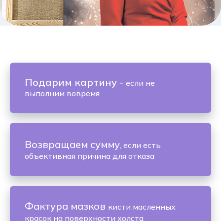
Подарим картину
-
если не
выполним вовремя
Возвращаем сумму
, если есть
объективная причина для отказа
Фактура мазков
кисти масленных
красок на поверхности холста