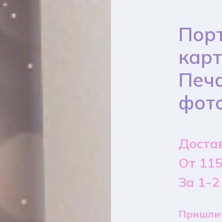
Порт
карт
Печа
фот
Достав
От 115
За 1-2
Пришлит