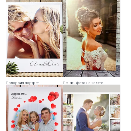
Полароид портрет
Печать фото на холсте