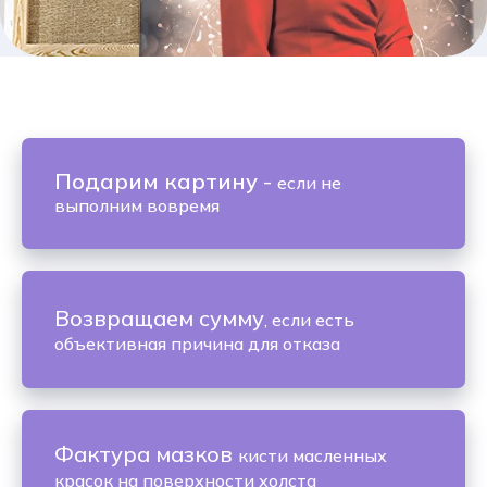
Подарим картину
-
если не
выполним вовремя
Возвращаем сумму
, если есть
объективная причина для отказа
Фактура мазков
кисти масленных
красок на поверхности холста