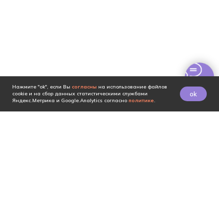
Нажмите "ok", если Вы
согласны
на использование файлов
ok
cookie и на сбор данных статистическими службами
Яндекс.Метрика и Google.Analytics согласно
политике
.