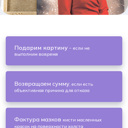
Подарим картину
-
если не
выполним вовремя
Возвращаем сумму
, если есть
объективная причина для отказа
Фактура мазков
кисти масленных
красок на поверхности холста