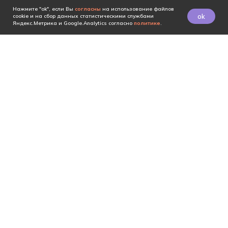
Нажмите "ok", если Вы
согласны
на использование файлов
ok
cookie и на сбор данных статистическими службами
Яндекс.Метрика и Google.Analytics согласно
политике
.