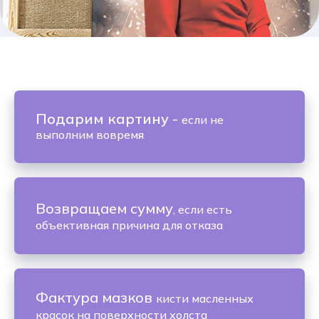
Подарим картину
-
если не
выполним вовремя
Возвращаем сумму
, если есть
объективная причина для отказа
Фактура мазков
кисти масленных
красок на поверхности холста