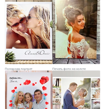
Полароид портрет
Печать фото на холсте