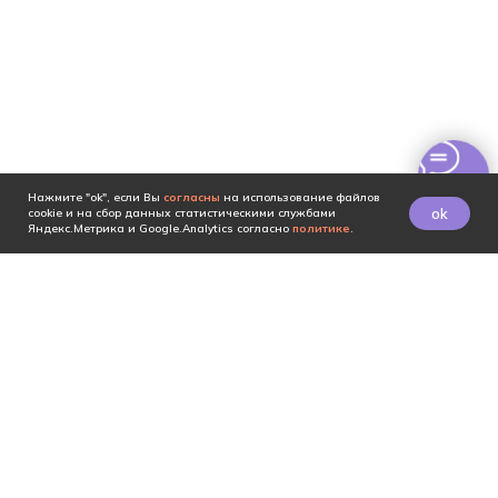
Нажмите "ok", если Вы
согласны
на использование файлов
ok
cookie и на сбор данных статистическими службами
Яндекс.Метрика и Google.Analytics согласно
политике
.