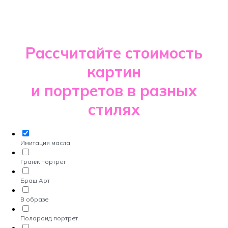
Рассчитайте стоимость
картин
и портретов в разных
стилях
Имитация масла
Гранж портрет
Браш Арт
В образе
Полароид портрет