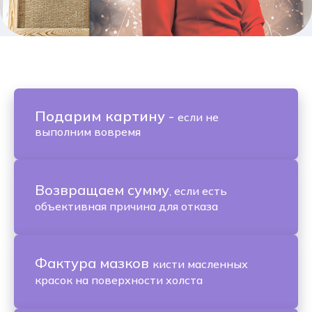
Подарим картину
-
если не
выполним вовремя
Возвращаем сумму
, если есть
объективная причина для отказа
Фактура мазков
кисти масленных
красок на поверхности холста