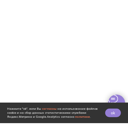
Нажмите "ok", если Вы
согласны
на использование файлов
ok
cookie и на сбор данных статистическими службами
Яндекс.Метрика и Google.Analytics согласно
политике
.