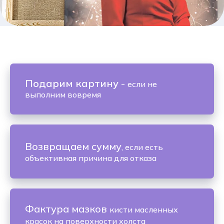
Подарим картину
-
если не
выполним вовремя
Возвращаем сумму
, если есть
объективная причина для отказа
Фактура мазков
кисти масленных
красок на поверхности холста