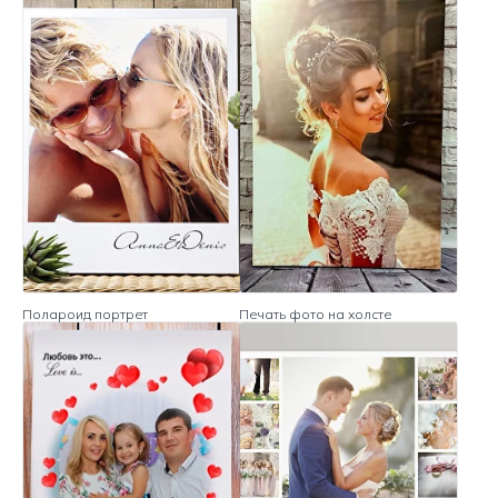
Полароид портрет
Печать фото на холсте