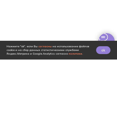
Нажмите "ok", если Вы
согласны
на использование файлов
ok
cookie и на сбор данных статистическими службами
Яндекс.Метрика и Google.Analytics согласно
политике
.