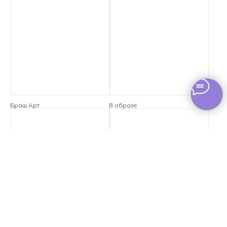
Браш Арт
В образе