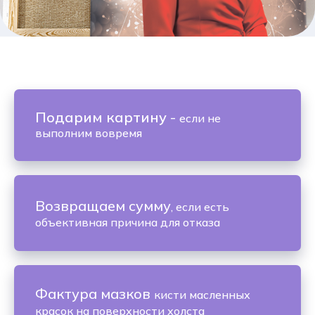
Подарим картину
-
если не
выполним вовремя
Возвращаем сумму
, если есть
объективная причина для отказа
Фактура мазков
кисти масленных
красок на поверхности холста