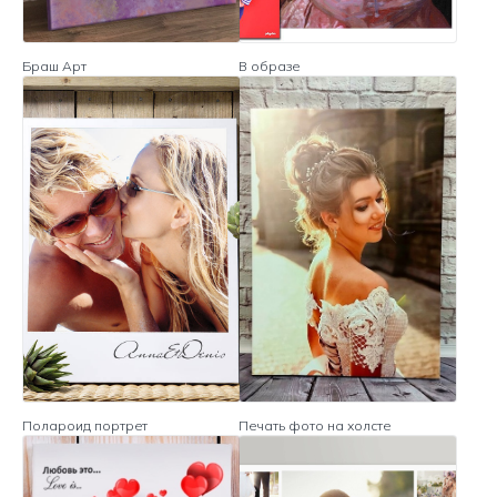
Браш Арт
В образе
Полароид портрет
Печать фото на холсте