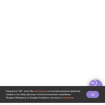
Нажмите "ok", если Вы
согласны
на использование файлов
ok
cookie и на сбор данных статистическими службами
Яндекс.Метрика и Google.Analytics согласно
политике
.