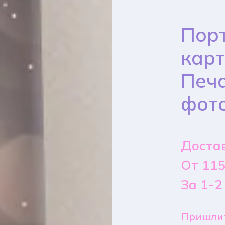
Порт
карт
Печа
фот
Достав
От 115
За 1-2
Пришлит