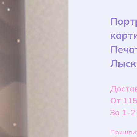
Порт
карт
Печа
Лыск
Достав
От 115
За 1-2
Пришлит