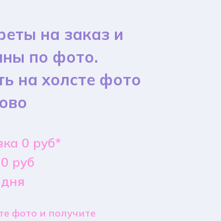
реты на заказ и
ины по фото.
ть на холсте фото
ово
ка 0 руб*
0 руб
 дня
е фото и получите