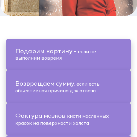
Подарим картину
-
если не
выполним вовремя
Возвращаем сумму
, если есть
объективная причина для отказа
Фактура мазков
кисти масленных
красок на поверхности холста