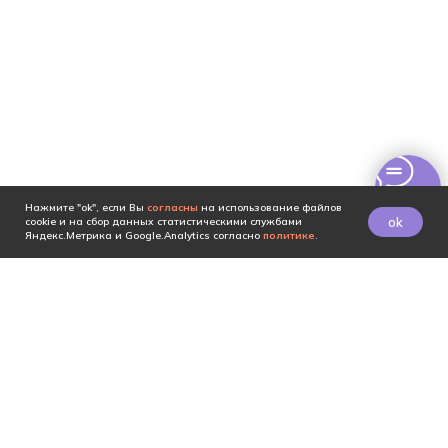
Нажмите "ok", если Вы
согласны
на использование файлов
ok
cookie и на сбор данных статистическими службами
Яндекс.Метрика и Google.Analytics согласно
политике
.