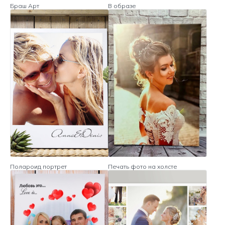
Браш Арт
В образе
Полароид портрет
Печать фото на холсте