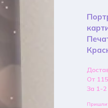
Порт
карт
Печа
Крас
Достав
От 115
За 1-2
Пришлит