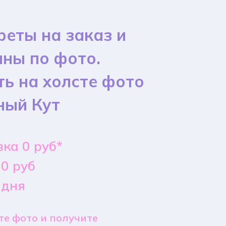
реты на заказ и
ины по фото.
ть на холсте фото
ный Кут
ка 0 руб*
0 руб
 дня
е фото и получите