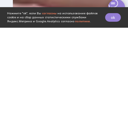
Нажмите "ok", если Вы
согласны
на использование файлов
ok
cookie и на сбор данных статистическими службами
Яндекс.Метрика и Google.Analytics согласно
политике
.