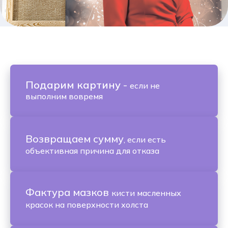
Подарим картину
-
если не
выполним вовремя
Возвращаем сумму
, если есть
объективная причина для отказа
Фактура мазков
кисти масленных
красок на поверхности холста